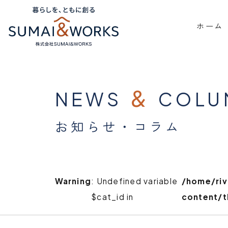
ホーム
＆
NEWS
COLU
お知らせ・コラム
Warning
: Undefined variable
/home/ri
$cat_id in
content/t