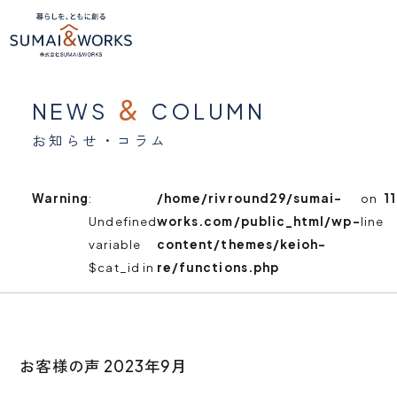
＆
NEWS
COLUMN
お知らせ・コラム
Warning
:
/home/rivround29/sumai-
on
11
Undefined
works.com/public_html/wp-
line
variable
content/themes/keioh-
$cat_id in
re/functions.php
お客様の声 2023年9月